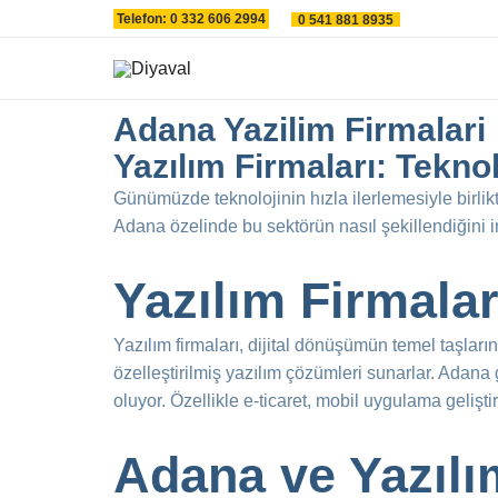
İçeriğe
Telefon: 0 332 606 2994
0 541 881 8935
atla
Adana Yazilim Firmalari
Yazılım Firmaları: Teknol
Günümüzde teknolojinin hızla ilerlemesiyle birlik
Adana özelinde bu sektörün nasıl şekillendiğini 
Yazılım Firmala
Yazılım firmaları, dijital dönüşümün temel taşların
özelleştirilmiş yazılım çözümleri sunarlar. Adana 
oluyor. Özellikle e-ticaret, mobil uygulama gelişt
Adana ve Yazılı