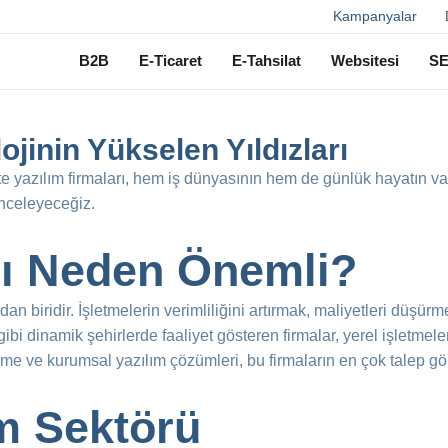
Ara
Kampanyalar
B2B
E-Ticaret
E-Tahsilat
Websitesi
S
ojinin Yükselen Yıldızları
te yazılım firmaları, hem iş dünyasının hem de günlük hayatın va
inceleyeceğiz.
rı Neden Önemli?
dan biridir. İşletmelerin verimliliğini artırmak, maliyetleri düşür
gibi dinamik şehirlerde faaliyet gösteren firmalar, yerel işletme
irme ve kurumsal yazılım çözümleri, bu firmaların en çok talep gö
m Sektörü