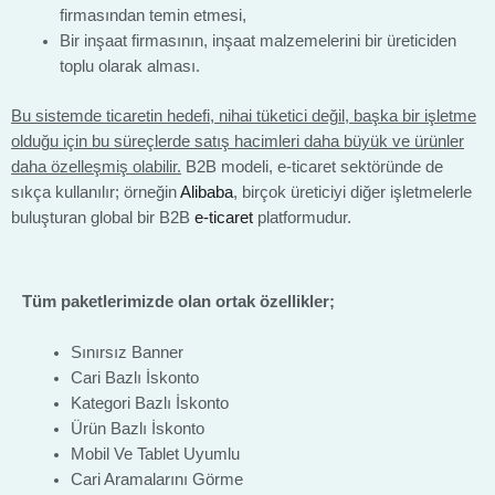
firmasından temin etmesi,
Bir inşaat firmasının, inşaat malzemelerini bir üreticiden
toplu olarak alması.
Bu sistemde ticaretin hedefi, nihai tüketici değil, başka bir işletme
olduğu için bu süreçlerde satış hacimleri daha büyük ve ürünler
daha özelleşmiş olabilir.
B2B modeli, e-ticaret sektöründe de
sıkça kullanılır; örneğin
Alibaba
, birçok üreticiyi diğer işletmelerle
buluşturan global bir B2B
e-ticaret
platformudur.
Tüm paketlerimizde olan ortak özellikler;
Sınırsız Banner
Cari Bazlı İskonto
Kategori Bazlı İskonto
Ürün Bazlı İskonto
Mobil Ve Tablet Uyumlu
Cari Aramalarını Görme