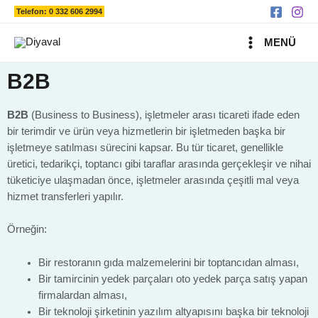
Ara
İçeriğe
Telefon: 0 332 606 2994
atla
MAIN
MENÜ
MENU
B2B
B2B
(Business to Business), işletmeler arası ticareti ifade eden
bir terimdir ve ürün veya hizmetlerin bir işletmeden başka bir
işletmeye satılması sürecini kapsar. Bu tür ticaret, genellikle
üretici, tedarikçi, toptancı gibi taraflar arasında gerçekleşir ve nihai
tüketiciye ulaşmadan önce, işletmeler arasında çeşitli mal veya
hizmet transferleri yapılır.
Örneğin:
Bir restoranın gıda malzemelerini bir toptancıdan alması,
Bir tamircinin yedek parçaları oto yedek parça satış yapan
firmalardan alması,
Bir teknoloji şirketinin yazılım altyapısını başka bir teknoloji