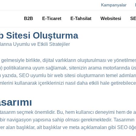
Ara
Kampanyalar
B2B
E-Ticaret
E-Tahsilat
Websitesi
S
b Sitesi Oluşturma
rına Uyumlu ve Etkili Stratejiler
gelmesiyle birlikte, dijital varlıkların oluşturulması ve yönetilm
politikalarına uyum sağlamak, sitenizin arama motorlarında üst
u yazıda, SEO uyumlu bir web sitesi oluşturmanın temel adımlar
lerini kullanarak içeriklerinizi nasıl daha etkili hale getirebilec
sarımı
 tasarım seçmek önemlidir. Bu, hem kullanıcı deneyimi hem de ara
ir navigasyon yapısına sahip olması gerekmektedir. Tasarımın sa
r alan başlıklar, alt başlıklar ve meta açıklamaları gibi SEO öğel