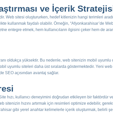
ştırması ve İçerik Stratejis
r. Web sitesi oluştururken, hedef kitlenizin hangi terimleri arad
ikte kullanmak faydalı olabilir. Örneğin, “Afyonkarahisar’de Web T
etne entegre etmek, hem kullanıcıların ilgisini çeker hem de ar
nı oldukça yüksektir. Bu nedenle, web sitenizin mobil uyumlu o
il uyumlu siteleri daha üst sıralarda göstermektedir. Yeni web s
 de SEO açısından avantaj sağlar.
resi
Site hızı, kullanıcı deneyimini doğrudan etkileyen bir faktördür ve
eb sitenizin hızını artırmak için resimleri optimize edebilir, gere
karahisar gibi yerel anahtar kelimelerle içerik oluşturmak, belirli 