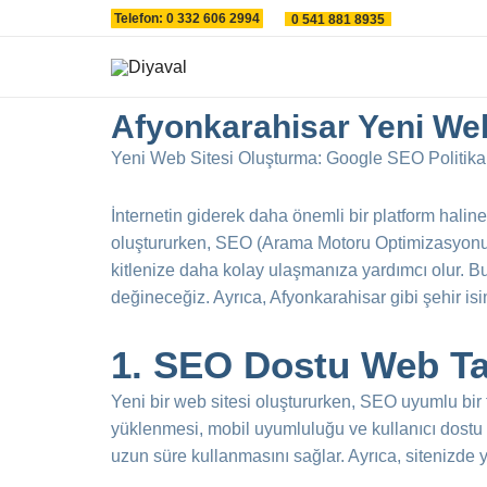
İçeriğe
Telefon: 0 332 606 2994
0 541 881 8935
atla
Afyonkarahisar Yeni We
Yeni Web Sitesi Oluşturma: Google SEO Politikala
İnternetin giderek daha önemli bir platform haline 
oluştururken, SEO (Arama Motoru Optimizasyonu) 
kitlenize daha kolay ulaşmanıza yardımcı olur. B
değineceğiz. Ayrıca, Afyonkarahisar gibi şehir isim
1. SEO Dostu Web Ta
Yeni bir web sitesi oluştururken, SEO uyumlu bir
yüklenmesi, mobil uyumluluğu ve kullanıcı dostu b
uzun süre kullanmasını sağlar. Ayrıca, sitenizde ye