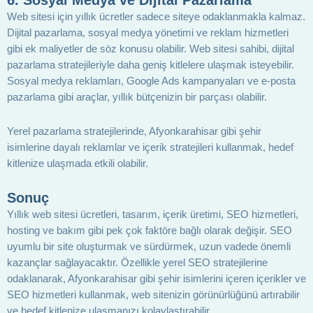
6. Sosyal Medya ve Dijital Pazarlama
Web sitesi için yıllık ücretler sadece siteye odaklanmakla kalmaz.
Dijital pazarlama, sosyal medya yönetimi ve reklam hizmetleri
gibi ek maliyetler de söz konusu olabilir. Web sitesi sahibi, dijital
pazarlama stratejileriyle daha geniş kitlelere ulaşmak isteyebilir.
Sosyal medya reklamları, Google Ads kampanyaları ve e-posta
pazarlama gibi araçlar, yıllık bütçenizin bir parçası olabilir.
Yerel pazarlama stratejilerinde, Afyonkarahisar gibi şehir
isimlerine dayalı reklamlar ve içerik stratejileri kullanmak, hedef
kitlenize ulaşmada etkili olabilir.
Sonuç
Yıllık web sitesi ücretleri, tasarım, içerik üretimi, SEO hizmetleri,
hosting ve bakım gibi pek çok faktöre bağlı olarak değişir. SEO
uyumlu bir site oluşturmak ve sürdürmek, uzun vadede önemli
kazançlar sağlayacaktır. Özellikle yerel SEO stratejilerine
odaklanarak, Afyonkarahisar gibi şehir isimlerini içeren içerikler ve
SEO hizmetleri kullanmak, web sitenizin görünürlüğünü artırabilir
ve hedef kitlenize ulaşmanızı kolaylaştırabilir.