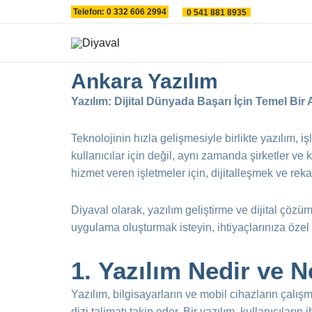
İçeriğe
Telefon: 0 332 606 2994
0 541 881 8935
atla
Ankara Yazılım
Yazılım: Dijital Dünyada Başarı İçin Temel Bir 
Teknolojinin hızla gelişmesiyle birlikte yazılım, i
kullanıcılar için değil, aynı zamanda şirketler ve 
hizmet veren işletmeler için, dijitalleşmek ve rek
Diyaval olarak, yazılım geliştirme ve dijital çözü
uygulama oluşturmak isteyin, ihtiyaçlarınıza öze
1.
Yazılım Nedir ve N
Yazılım, bilgisayarların ve mobil cihazların çalışm
dizi talimatı takip eder. Bir yazılım, kullanıcıların