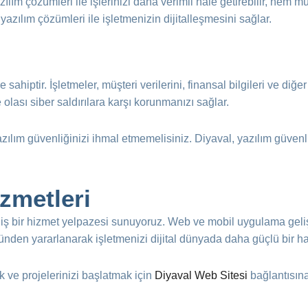
ılım çözümleri ile işlerinizi daha verimli hale getirebilir, hem m
 yazılım çözümleri ile işletmenizin dijitalleşmesini sağlar.
sahiptir. İşletmeler, müşteri verilerini, finansal bilgileri ve di
 olası siber saldırılara karşı korunmanızı sağlar.
zılım güvenliğinizi ihmal etmemelisiniz. Diyaval, yazılım güvenl
izmetleri
niş bir hizmet yelpazesi sunuyoruz. Web ve mobil uygulama geli
nden yararlanarak işletmenizi dijital dünyada daha güçlü bir hale
k ve projelerinizi başlatmak için
Diyaval Web Sitesi
bağlantısına 