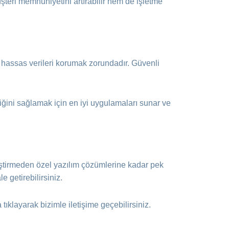
üşteri memnuniyetini artırabilir hem de işletme
ğer hassas verileri korumak zorundadır. Güvenli
iğini sağlamak için en iyi uygulamaları sunar ve
ştirmeden özel yazılım çözümlerine kadar pek
 getirebilirsiniz.
tıklayarak bizimle iletişime geçebilirsiniz.