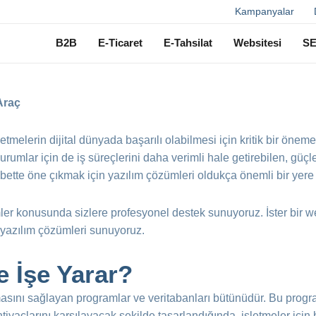
Ara
Kampanyalar
B2B
E-Ticaret
E-Tahsilat
Websitesi
S
Araç
şletmelerin dijital dünyada başarılı olabilmesi için kritik bir öne
kurumlar için de iş süreçlerini daha verimli hale getirebilen, güçle
abette öne çıkmak için yazılım çözümleri oldukça önemli bir yere 
mler konusunda sizlere profesyonel destek sunuyoruz. İster bir w
l yazılım çözümleri sunuyoruz.
e İşe Yarar?
asını sağlayan programlar ve veritabanları bütünüdür. Bu programla
 ihtiyaçlarını karşılayacak şekilde tasarlandığında, işletmeler için