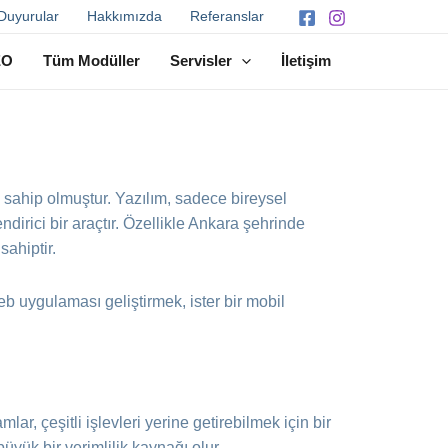
Duyurular
Hakkımızda
Referanslar
EO
Tüm Modüller
Servisler
İletişim
me sahip olmuştur. Yazılım, sadece bireysel
ndirici bir araçtır. Özellikle Ankara şehrinde
sahiptir.
eb uygulaması geliştirmek, ister bir mobil
r, çeşitli işlevleri yerine getirebilmek için bir
 büyük bir verimlilik kaynağı olur.