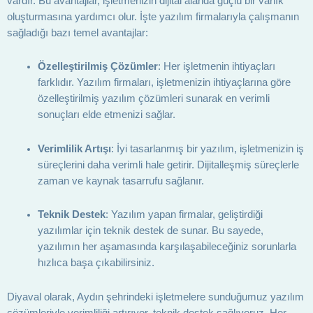
vardır. Bu avantajlar, işletmenizin dijital alanda güçlü bir varlık
oluşturmasına yardımcı olur. İşte yazılım firmalarıyla çalışmanın
sağladığı bazı temel avantajlar:
Özelleştirilmiş Çözümler
: Her işletmenin ihtiyaçları
farklıdır. Yazılım firmaları, işletmenizin ihtiyaçlarına göre
özelleştirilmiş yazılım çözümleri sunarak en verimli
sonuçları elde etmenizi sağlar.
Verimlilik Artışı
: İyi tasarlanmış bir yazılım, işletmenizin iş
süreçlerini daha verimli hale getirir. Dijitalleşmiş süreçlerle
zaman ve kaynak tasarrufu sağlanır.
Teknik Destek
: Yazılım yapan firmalar, geliştirdiği
yazılımlar için teknik destek de sunar. Bu sayede,
yazılımın her aşamasında karşılaşabileceğiniz sorunlarla
hızlıca başa çıkabilirsiniz.
Diyaval olarak, Aydın şehrindeki işletmelere sunduğumuz yazılım
çözümleriyle verimliliği artırıyor, teknik destek sağlıyoruz. Her