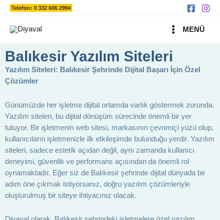
Ara
İçeriğe
Telefon: 0 332 606 2994
atla
MAIN
MENÜ
MENU
Balıkesir Yazılım Siteleri
Yazılım Siteleri: Balıkesir Şehrinde Dijital Başarı İçin Özel
Çözümler
Günümüzde her işletme dijital ortamda varlık göstermek zorunda.
Yazılım siteleri, bu dijital dönüşüm sürecinde önemli bir yer
tutuyor. Bir işletmenin web sitesi, markasının çevrimiçi yüzü olup,
kullanıcıların işletmenizle ilk etkileşimde bulunduğu yerdir. Yazılım
siteleri, sadece estetik açıdan değil, aynı zamanda kullanıcı
deneyimi, güvenlik ve performans açısından da önemli rol
oynamaktadır. Eğer siz de Balıkesir şehrinde dijital dünyada bir
adım öne çıkmak istiyorsanız, doğru yazılım çözümleriyle
oluşturulmuş bir siteye ihtiyacınız olacak.
Diyaval olarak, Balıkesir şehrindeki işletmelere özel yazılım