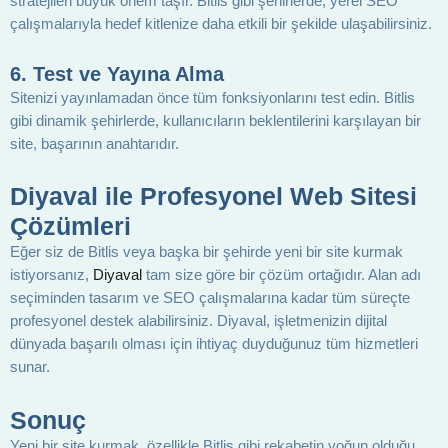
stratejileri büyük önem taşır. Bitlis gibi şehirlerde, yerel SEO
çalışmalarıyla hedef kitlenize daha etkili bir şekilde ulaşabilirsiniz.
6.
Test ve Yayına Alma
Sitenizi yayınlamadan önce tüm fonksiyonlarını test edin. Bitlis
gibi dinamik şehirlerde, kullanıcıların beklentilerini karşılayan bir
site, başarının anahtarıdır.
Diyaval ile Profesyonel Web Sitesi
Çözümleri
Eğer siz de Bitlis veya başka bir şehirde yeni bir site kurmak
istiyorsanız,
Diyaval
tam size göre bir çözüm ortağıdır. Alan adı
seçiminden tasarım ve SEO çalışmalarına kadar tüm süreçte
profesyonel destek alabilirsiniz. Diyaval, işletmenizin dijital
dünyada başarılı olması için ihtiyaç duyduğunuz tüm hizmetleri
sunar.
Sonuç
Yeni bir site kurmak, özellikle Bitlis gibi rekabetin yoğun olduğu