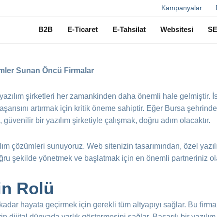
Ara
Kampanyalar
B2B
E-Ticaret
E-Tahsilat
Websitesi
S
zümler Sunan Öncü Firmalar
 yazılım şirketleri her zamankinden daha önemli hale gelmiştir. İs
aşarısını artırmak için kritik öneme sahiptir. Eğer Bursa şehrinde
üvenilir bir yazılım şirketiyle çalışmak, doğru adım olacaktır.
ılım çözümleri sunuyoruz. Web sitenizin tasarımından, özel yazı
i doğru şekilde yönetmek ve başlatmak için en önemli partneriniz ol
in Rolü
na kadar hayata geçirmek için gerekli tüm altyapıyı sağlar. Bu fir
in dijital dünyada varlık göstermesini sağlar. Başarılı bir yazılım