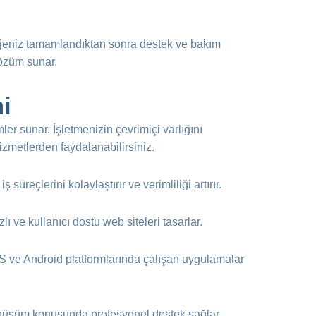
 projeniz tamamlandıktan sonra destek ve bakım
çözüm sunar.
i
er sunar. İşletmenizin çevrimiçi varlığını
izmetlerden faydalanabilirsiniz.
ş süreçlerini kolaylaştırır ve verimliliği artırır.
ızlı ve kullanıcı dostu web siteleri tasarlar.
 iOS ve Android platformlarında çalışan uygulamalar
 dönüşüm konusunda profesyonel destek sağlar.