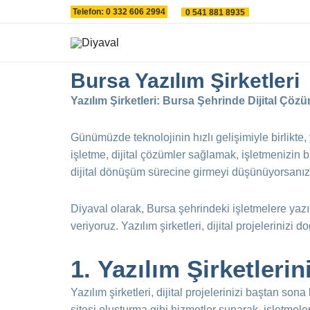
İçeriğe
Telefon: 0 332 606 2994
0 541 881 8935
atla
Bursa Yazılım Şirketleri
Yazılım Şirketleri: Bursa Şehrinde Dijital Çö
Günümüzde teknolojinin hızlı gelişimiyle birlikte,
işletme, dijital çözümler sağlamak, işletmenizin b
dijital dönüşüm sürecine girmeyi düşünüyorsanız, g
Diyaval olarak, Bursa şehrindeki işletmelere yaz
veriyoruz. Yazılım şirketleri, dijital projeleriniz
1.
Yazılım Şirketlerin
Yazılım şirketleri, dijital projelerinizi baştan so
sitesi oluşturma gibi hizmetler sunarak, işletmeler