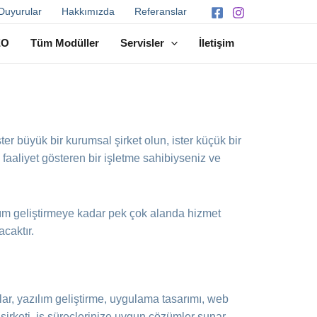
Duyurular
Hakkımızda
Referanslar
EO
Tüm Modüller
Servisler
İletişim
ter büyük bir kurumsal şirket olun, ister küçük bir
 faaliyet gösteren bir işletme sahibiyseniz ve
lım geliştirmeye kadar pek çok alanda hizmet
acaktır.
malar, yazılım geliştirme, uygulama tasarımı, web
 şirketi, iş süreçlerinize uygun çözümler sunar,