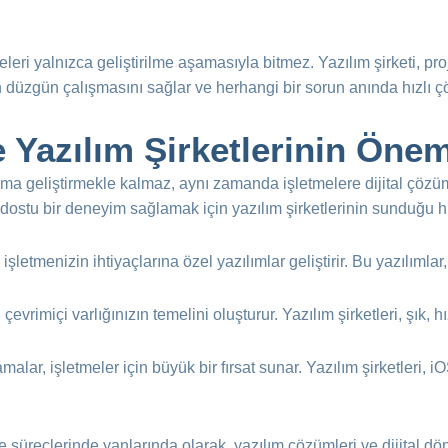
jeleri yalnızca geliştirilme aşamasıyla bitmez. Yazılım şirketi,
n düzgün çalışmasını sağlar ve herhangi bir sorun anında hızlı 
e Yazılım Şirketlerinin Önem
ama geliştirmekle kalmaz, aynı zamanda işletmelere dijital çözüml
dostu bir deneyim sağlamak için yazılım şirketlerinin sunduğu h
, işletmenizin ihtiyaçlarına özel yazılımlar geliştirir. Bu yazılımlar, i
 çevrimiçi varlığınızın temelini oluşturur. Yazılım şirketleri, şık, h
malar, işletmeler için büyük bir fırsat sunar. Yazılım şirketleri,
me süreçlerinde yanlarında olarak, yazılım çözümleri ve dijital