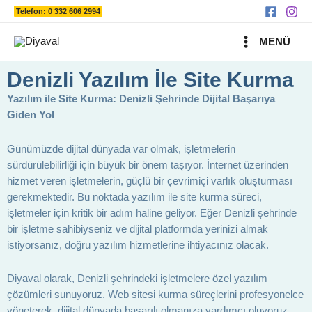
Ara
İçeriğe
Telefon: 0 332 606 2994
atla
MAIN
MENÜ
MENU
Denizli Yazılım İle Site Kurma
Yazılım ile Site Kurma: Denizli Şehrinde Dijital Başarıya
Giden Yol
Günümüzde dijital dünyada var olmak, işletmelerin
sürdürülebilirliği için büyük bir önem taşıyor. İnternet üzerinden
hizmet veren işletmelerin, güçlü bir çevrimiçi varlık oluşturması
gerekmektedir. Bu noktada yazılım ile site kurma süreci,
işletmeler için kritik bir adım haline geliyor. Eğer Denizli şehrinde
bir işletme sahibiyseniz ve dijital platformda yerinizi almak
istiyorsanız, doğru yazılım hizmetlerine ihtiyacınız olacak.
Diyaval olarak, Denizli şehrindeki işletmelere özel yazılım
çözümleri sunuyoruz. Web sitesi kurma süreçlerini profesyonelce
yöneterek, dijital dünyada başarılı olmanıza yardımcı oluyoruz.