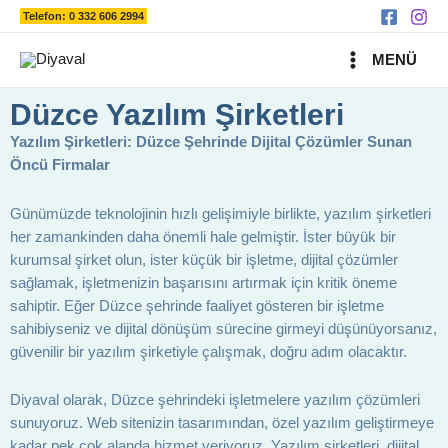
Ara
İçeriğe
Telefon: 0 332 606 2994
atla
MAIN
MENÜ
MENU
Düzce Yazılım Şirketleri
Yazılım Şirketleri: Düzce Şehrinde Dijital Çözümler Sunan
Öncü Firmalar
Günümüzde teknolojinin hızlı gelişimiyle birlikte, yazılım şirketleri
her zamankinden daha önemli hale gelmiştir. İster büyük bir
kurumsal şirket olun, ister küçük bir işletme, dijital çözümler
sağlamak, işletmenizin başarısını artırmak için kritik öneme
sahiptir. Eğer Düzce şehrinde faaliyet gösteren bir işletme
sahibiyseniz ve dijital dönüşüm sürecine girmeyi düşünüyorsanız,
güvenilir bir yazılım şirketiyle çalışmak, doğru adım olacaktır.
Diyaval olarak, Düzce şehrindeki işletmelere yazılım çözümleri
sunuyoruz. Web sitenizin tasarımından, özel yazılım geliştirmeye
kadar pek çok alanda hizmet veriyoruz. Yazılım şirketleri, dijital