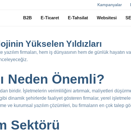
Ara
Kampanyalar
B2B
E-Ticaret
E-Tahsilat
Websitesi
S
ojinin Yükselen Yıldızları
te yazılım firmaları, hem iş dünyasının hem de günlük hayatın va
inceleyeceğiz.
rı Neden Önemli?
dan biridir. İşletmelerin verimliliğini artırmak, maliyetleri düşür
 gibi dinamik şehirlerde faaliyet gösteren firmalar, yerel işletme
irme ve kurumsal yazılım çözümleri, bu firmaların en çok talep gö
ım Sektörü