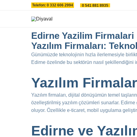
İçeriğe
Telefon: 0 332 606 2994
0 541 881 8935
atla
Edirne Yazilim Firmalari
Yazılım Firmaları: Teknol
Günümüzde teknolojinin hızla ilerlemesiyle birlik
Edirne özelinde bu sektörün nasıl şekillendiğini 
Yazılım Firmala
Yazılım firmaları, dijital dönüşümün temel taşların
özelleştirilmiş yazılım çözümleri sunarlar. Edirne
oluyor. Özellikle e-ticaret, mobil uygulama gelişt
Edirne ve Yazıl