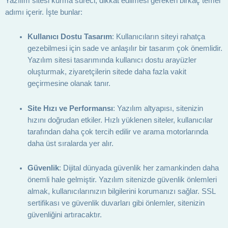
Yazılım sitesi kurma süreci, dikkat edilmesi gereken birkaç temel
adımı içerir. İşte bunlar:
Kullanıcı Dostu Tasarım
: Kullanıcıların siteyi rahatça
gezebilmesi için sade ve anlaşılır bir tasarım çok önemlidir.
Yazılım sitesi tasarımında kullanıcı dostu arayüzler
oluşturmak, ziyaretçilerin sitede daha fazla vakit
geçirmesine olanak tanır.
Site Hızı ve Performansı
: Yazılım altyapısı, sitenizin
hızını doğrudan etkiler. Hızlı yüklenen siteler, kullanıcılar
tarafından daha çok tercih edilir ve arama motorlarında
daha üst sıralarda yer alır.
Güvenlik
: Dijital dünyada güvenlik her zamankinden daha
önemli hale gelmiştir. Yazılım sitenizde güvenlik önlemleri
almak, kullanıcılarınızın bilgilerini korumanızı sağlar. SSL
sertifikası ve güvenlik duvarları gibi önlemler, sitenizin
güvenliğini artıracaktır.