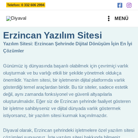
Ara
İçeriğe
Telefon: 0 332 606 2994
atla
MAIN
MENÜ
MENU
Erzincan Yazılım Sitesi
Yazılım Sitesi: Erzincan Şehrinde Dijital Dönüşüm İçin En İyi
Çözümler
Günümüz iş dünyasında başarılı olabilmek için çevrimiçi varlık
oluşturmak ve bu varlığı etkili bir şekilde yönetmek oldukça
önemlidir. Yazılım sitesi, bir işletmenin dijital platformda varlık
gösterdiği temel araçlardan biridir. Bu tür siteler, sadece estetik
değil, aynı zamanda fonksiyonel ve güvenli altyapılarla
oluşturulmalıdır. Eğer siz de Erzincan şehrinde faaliyet gösteren
bir işletme sahibiyseniz ve dijital dünyada varlık göstermek
istiyorsanız, bir yazılım sitesi kurmak kaçınılmazdır.
Diyaval olarak, Erzincan şehrindeki işletmelere özel yazılım sitesi
çözümleri sunuyoruz. İşte yazılım sitesi hakkında bilmeniz