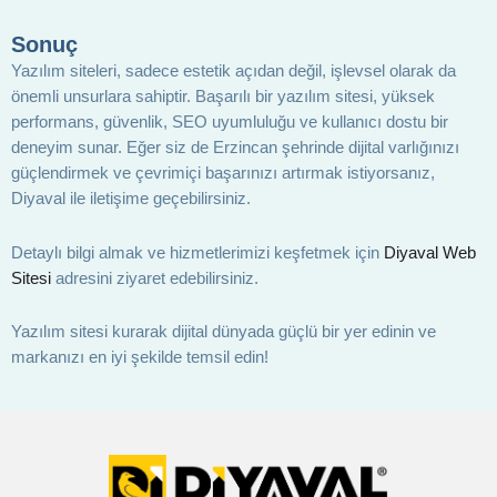
Sonuç
Yazılım siteleri, sadece estetik açıdan değil, işlevsel olarak da
önemli unsurlara sahiptir. Başarılı bir yazılım sitesi, yüksek
performans, güvenlik, SEO uyumluluğu ve kullanıcı dostu bir
deneyim sunar. Eğer siz de Erzincan şehrinde dijital varlığınızı
güçlendirmek ve çevrimiçi başarınızı artırmak istiyorsanız,
Diyaval ile iletişime geçebilirsiniz.
Detaylı bilgi almak ve hizmetlerimizi keşfetmek için
Diyaval Web
Sitesi
adresini ziyaret edebilirsiniz.
Yazılım sitesi kurarak dijital dünyada güçlü bir yer edinin ve
markanızı en iyi şekilde temsil edin!