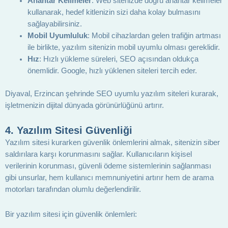
Anahtar Kelimeler
: Web sitenizde doğru anahtar kelimeler
kullanarak, hedef kitlenizin sizi daha kolay bulmasını
sağlayabilirsiniz.
Mobil Uyumluluk
: Mobil cihazlardan gelen trafiğin artması
ile birlikte, yazılım sitenizin mobil uyumlu olması gereklidir.
Hız
: Hızlı yükleme süreleri, SEO açısından oldukça
önemlidir. Google, hızlı yüklenen siteleri tercih eder.
Diyaval, Erzincan şehrinde SEO uyumlu yazılım siteleri kurarak,
işletmenizin dijital dünyada görünürlüğünü artırır.
4.
Yazılım Sitesi Güvenliği
Yazılım sitesi kurarken güvenlik önlemlerini almak, sitenizin siber
saldırılara karşı korunmasını sağlar. Kullanıcıların kişisel
verilerinin korunması, güvenli ödeme sistemlerinin sağlanması
gibi unsurlar, hem kullanıcı memnuniyetini artırır hem de arama
motorları tarafından olumlu değerlendirilir.
Bir yazılım sitesi için güvenlik önlemleri: