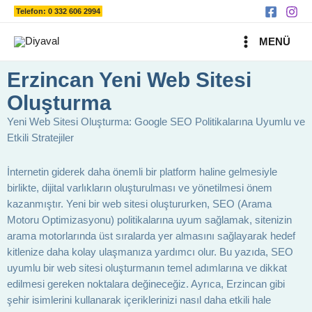
Ara
İçeriğe
Telefon: 0 332 606 2994
atla
MAIN
MENÜ
MENU
Erzincan Yeni Web Sitesi
Oluşturma
Yeni Web Sitesi Oluşturma: Google SEO Politikalarına Uyumlu ve
Etkili Stratejiler
İnternetin giderek daha önemli bir platform haline gelmesiyle
birlikte, dijital varlıkların oluşturulması ve yönetilmesi önem
kazanmıştır. Yeni bir web sitesi oluştururken, SEO (Arama
Motoru Optimizasyonu) politikalarına uyum sağlamak, sitenizin
arama motorlarında üst sıralarda yer almasını sağlayarak hedef
kitlenize daha kolay ulaşmanıza yardımcı olur. Bu yazıda, SEO
uyumlu bir web sitesi oluşturmanın temel adımlarına ve dikkat
edilmesi gereken noktalara değineceğiz. Ayrıca, Erzincan gibi
şehir isimlerini kullanarak içeriklerinizi nasıl daha etkili hale