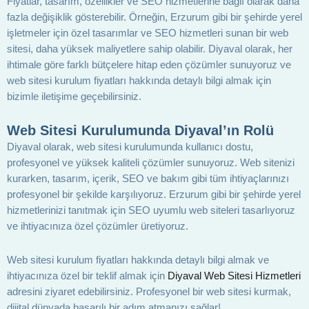
Fiyatlar, tasarım, özellikler ve SEO hizmetlerine bağlı olarak daha
fazla değişiklik gösterebilir. Örneğin, Erzurum gibi bir şehirde yerel
işletmeler için özel tasarımlar ve SEO hizmetleri sunan bir web
sitesi, daha yüksek maliyetlere sahip olabilir. Diyaval olarak, her
ihtimale göre farklı bütçelere hitap eden çözümler sunuyoruz ve
web sitesi kurulum fiyatları hakkında detaylı bilgi almak için
bizimle iletişime geçebilirsiniz.
Web Sitesi Kurulumunda Diyaval’ın Rolü
Diyaval olarak, web sitesi kurulumunda kullanıcı dostu,
profesyonel ve yüksek kaliteli çözümler sunuyoruz. Web sitenizi
kurarken, tasarım, içerik, SEO ve bakım gibi tüm ihtiyaçlarınızı
profesyonel bir şekilde karşılıyoruz. Erzurum gibi bir şehirde yerel
hizmetlerinizi tanıtmak için SEO uyumlu web siteleri tasarlıyoruz
ve ihtiyacınıza özel çözümler üretiyoruz.
Web sitesi kurulum fiyatları hakkında detaylı bilgi almak ve
ihtiyacınıza özel bir teklif almak için
Diyaval Web Sitesi Hizmetleri
adresini ziyaret edebilirsiniz. Profesyonel bir web sitesi kurmak,
dijital dünyada başarılı bir adım atmanızı sağlar!