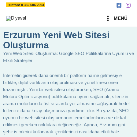
Ara
İçeriğe
Telefon: 0 332 606 2994
atla
MAIN
MENÜ
MENU
Erzurum Yeni Web Sitesi
Oluşturma
Yeni Web Sitesi Oluşturma: Google SEO Politikalarına Uyumlu ve
Etkili Stratejiler
İnternetin giderek daha önemli bir platform haline gelmesiyle
birlikte, dijital varlıkların oluşturulması ve yönetilmesi önem
kazanmıştır. Yeni bir web sitesi oluştururken, SEO (Arama
Motoru Optimizasyonu) politikalarına uyum sağlamak, sitenizin
arama motorlarında üst sıralarda yer almasını sağlayarak hedef
kitlenize daha kolay ulaşmanıza yardımcı olur. Bu yazıda, SEO
uyumlu bir web sitesi oluşturmanın temel adımlarına ve dikkat
edilmesi gereken noktalara değineceğiz. Ayrıca, Erzurum gibi
şehir isimlerini kullanarak içeriklerinizi nasıl daha etkili hale