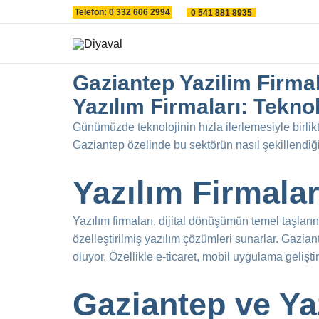
İçeriğe
Telefon: 0 332 606 2994
0 541 881 8935
atla
Gaziantep Yazilim Firmal
Yazılım Firmaları: Teknol
Günümüzde teknolojinin hızla ilerlemesiyle birlik
Gaziantep özelinde bu sektörün nasıl şekillendiğ
Yazılım Firmala
Yazılım firmaları, dijital dönüşümün temel taşların
özelleştirilmiş yazılım çözümleri sunarlar. Gazian
oluyor. Özellikle e-ticaret, mobil uygulama gelişt
Gaziantep ve Ya