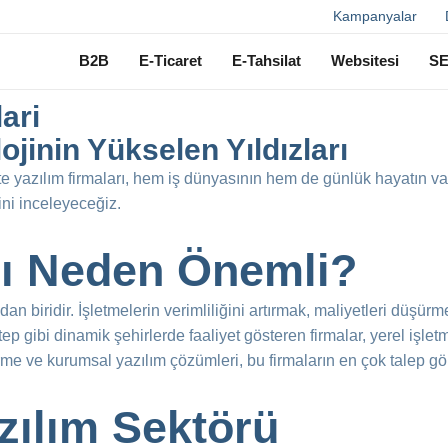
Ara
Kampanyalar
B2B
E-Ticaret
E-Tahsilat
Websitesi
S
ari
ojinin Yükselen Yıldızları
te yazılım firmaları, hem iş dünyasının hem de günlük hayatın va
ini inceleyeceğiz.
rı Neden Önemli?
dan biridir. İşletmelerin verimliliğini artırmak, maliyetleri düşür
tep gibi dinamik şehirlerde faaliyet gösteren firmalar, yerel işl
irme ve kurumsal yazılım çözümleri, bu firmaların en çok talep gö
zılım Sektörü