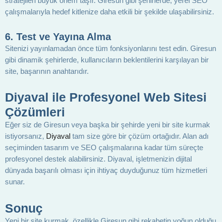
stratejileri büyük önem taşır. Giresun gibi şehirlerde, yerel SEO
çalışmalarıyla hedef kitlenize daha etkili bir şekilde ulaşabilirsiniz.
6.
Test ve Yayına Alma
Sitenizi yayınlamadan önce tüm fonksiyonlarını test edin. Giresun
gibi dinamik şehirlerde, kullanıcıların beklentilerini karşılayan bir
site, başarının anahtarıdır.
Diyaval ile Profesyonel Web Sitesi
Çözümleri
Eğer siz de Giresun veya başka bir şehirde yeni bir site kurmak
istiyorsanız,
Diyaval
tam size göre bir çözüm ortağıdır. Alan adı
seçiminden tasarım ve SEO çalışmalarına kadar tüm süreçte
profesyonel destek alabilirsiniz. Diyaval, işletmenizin dijital
dünyada başarılı olması için ihtiyaç duyduğunuz tüm hizmetleri
sunar.
Sonuç
Yeni bir site kurmak, özellikle Giresun gibi rekabetin yoğun olduğu