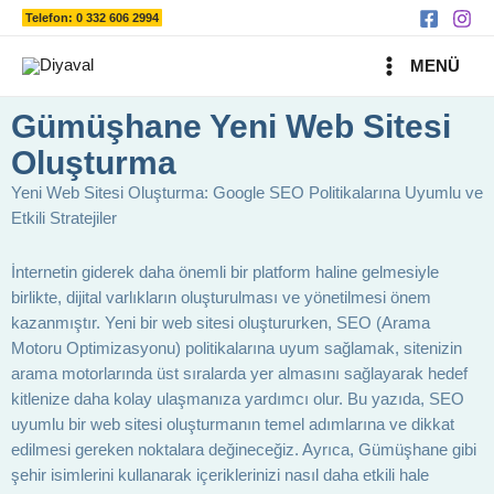
Ara
İçeriğe
Telefon: 0 332 606 2994
atla
MAIN
MENÜ
MENU
Gümüşhane Yeni Web Sitesi
Oluşturma
Yeni Web Sitesi Oluşturma: Google SEO Politikalarına Uyumlu ve
Etkili Stratejiler
İnternetin giderek daha önemli bir platform haline gelmesiyle
birlikte, dijital varlıkların oluşturulması ve yönetilmesi önem
kazanmıştır. Yeni bir web sitesi oluştururken, SEO (Arama
Motoru Optimizasyonu) politikalarına uyum sağlamak, sitenizin
arama motorlarında üst sıralarda yer almasını sağlayarak hedef
kitlenize daha kolay ulaşmanıza yardımcı olur. Bu yazıda, SEO
uyumlu bir web sitesi oluşturmanın temel adımlarına ve dikkat
edilmesi gereken noktalara değineceğiz. Ayrıca, Gümüşhane gibi
şehir isimlerini kullanarak içeriklerinizi nasıl daha etkili hale