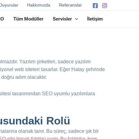
Duyurular
Hakkımızda
Referanslar
EO
Tüm Modüller
Servisler
İletişim
olmazdır. Yazılım şirketleri, sadece yazılım
iyonel web siteleri tasarlar. Eğer Hatay şehrinde
n doğru adım olacaktır.
b sitesi tasarımından SEO uyumlu yazılımlara
nusundaki Rolü
rmalarına olanak tanır. Bu süreç, sadece şık bir
 gibi birçok faktörü içerir. Bu faktörler, hem