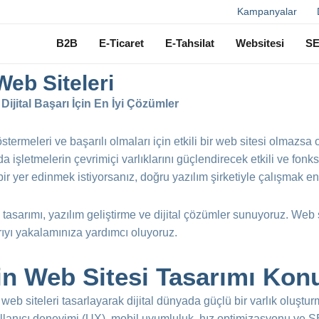
Ara
Kampanyalar
B2B
E-Ticaret
E-Tahsilat
Websitesi
S
Web Siteleri
Dijital Başarı İçin En İyi Çözümler
termeleri ve başarılı olmaları için etkili bir web sitesi olmazsa 
işletmelerin çevrimiçi varlıklarını güçlendirecek etkili ve fonks
bir yer edinmek istiyorsanız, doğru yazılım şirketiyle çalışmak e
 tasarımı, yazılım geliştirme ve dijital çözümler sunuyoruz. We
rıyı yakalamınıza yardımcı oluyoruz.
nin Web Sitesi Tasarımı Ko
n web siteleri tasarlayarak dijital dünyada güçlü bir varlık oluştu
ullanıcı deneyimi (UX), mobil uyumluluk, hız optimizasyonu ve SEO