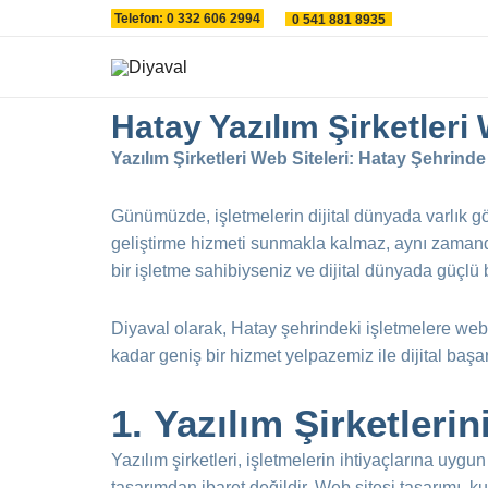
İçeriğe
Telefon: 0 332 606 2994
0 541 881 8935
atla
Hatay Yazılım Şirketleri 
Yazılım Şirketleri Web Siteleri: Hatay Şehrinde 
Günümüzde, işletmelerin dijital dünyada varlık gös
geliştirme hizmeti sunmakla kalmaz, aynı zamanda 
bir işletme sahibiyseniz ve dijital dünyada güçlü 
Diyaval olarak, Hatay şehrindeki işletmelere web
kadar geniş bir hizmet yelpazemiz ile dijital başa
1.
Yazılım Şirketleri
Yazılım şirketleri, işletmelerin ihtiyaçlarına uygu
tasarımdan ibaret değildir. Web sitesi tasarımı, k