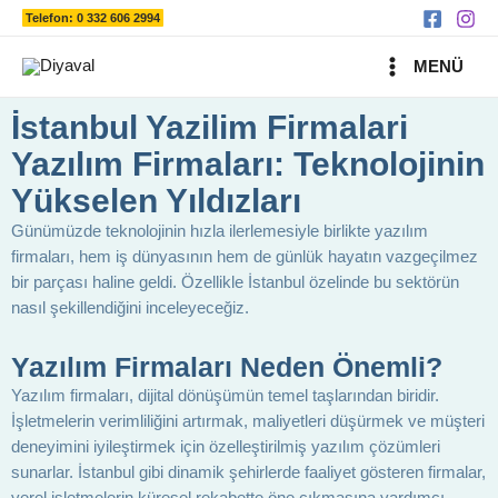
Ara
İçeriğe
Telefon: 0 332 606 2994
atla
MAIN
MENÜ
MENU
İstanbul Yazilim Firmalari
Yazılım Firmaları: Teknolojinin
Yükselen Yıldızları
Günümüzde teknolojinin hızla ilerlemesiyle birlikte yazılım
firmaları, hem iş dünyasının hem de günlük hayatın vazgeçilmez
bir parçası haline geldi. Özellikle İstanbul özelinde bu sektörün
nasıl şekillendiğini inceleyeceğiz.
Yazılım Firmaları Neden Önemli?
Yazılım firmaları, dijital dönüşümün temel taşlarından biridir.
İşletmelerin verimliliğini artırmak, maliyetleri düşürmek ve müşteri
deneyimini iyileştirmek için özelleştirilmiş yazılım çözümleri
sunarlar. İstanbul gibi dinamik şehirlerde faaliyet gösteren firmalar,
yerel işletmelerin küresel rekabette öne çıkmasına yardımcı