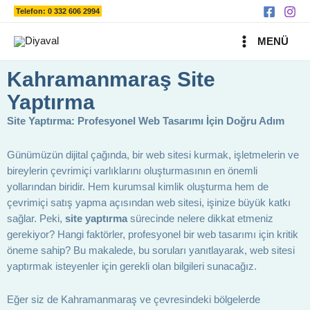
Ara
İçeriğe
Telefon: 0 332 606 2994
atla
MAIN
MENÜ
MENU
Kahramanmaraş Site
Yaptırma
Site Yaptırma: Profesyonel Web Tasarımı İçin Doğru Adım
Günümüzün dijital çağında, bir web sitesi kurmak, işletmelerin ve
bireylerin çevrimiçi varlıklarını oluşturmasının en önemli
yollarından biridir. Hem kurumsal kimlik oluşturma hem de
çevrimiçi satış yapma açısından web sitesi, işinize büyük katkı
sağlar. Peki,
site yaptırma
sürecinde nelere dikkat etmeniz
gerekiyor? Hangi faktörler, profesyonel bir web tasarımı için kritik
öneme sahip? Bu makalede, bu soruları yanıtlayarak, web sitesi
yaptırmak isteyenler için gerekli olan bilgileri sunacağız.
Eğer siz de Kahramanmaraş ve çevresindeki bölgelerde