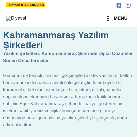
Ara
İçeriğe
Telefon: 0 332 606 2994
atla
MAIN
MENÜ
MENU
Kahramanmaraş Yazılım
Şirketleri
Yazılım Şirketleri: Kahramanmaraş Şehrinde Dijital Çözümler
Sunan Öncü Firmalar
Günümüzde teknolojinin hızlı gelişimiyle birlikte, yazılım şirketleri
her zamankinden daha önemli hale gelmiştir. İster büyük bir
kurumsal şirket olun, ister küçük bir işletme, dijital çözümler
sağlamak, işletmenizin başarısını artırmak için kritik öneme
sahiptir. Eğer Kahramanmaraş şehrinde faaliyet gösteren bir
işletme sahibiyseniz ve dijital dönüşüm sürecine girmeyi
düşünüyorsanız, güvenilir bir yazılım şirketiyle çalışmak, doğru
adım olacaktır.