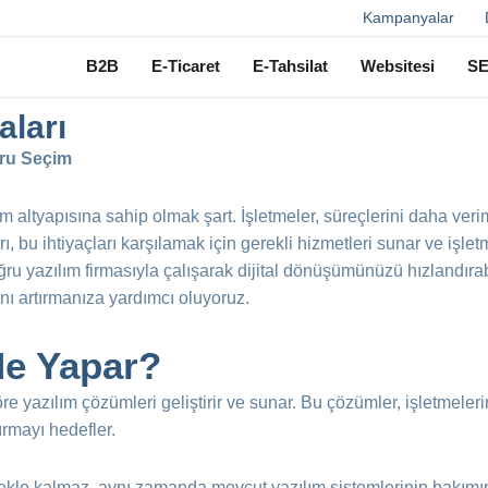
Ara
Kampanyalar
B2B
E-Ticaret
E-Tahsilat
Websitesi
S
aları
ğru Seçim
lım altyapısına sahip olmak şart. İşletmeler, süreçlerini daha ver
ı, bu ihtiyaçları karşılamak için gerekli hizmetleri sunar ve işletm
u yazılım firmasıyla çalışarak dijital dönüşümünüzü hızlandırabi
nı artırmanıza yardımcı oluyoruz.
Ne Yapar?
göre yazılım çözümleri geliştirir ve sunar. Bu çözümler, işletmeleri
tırmayı hedefler.
irmekle kalmaz, aynı zamanda mevcut yazılım sistemlerinin bakım