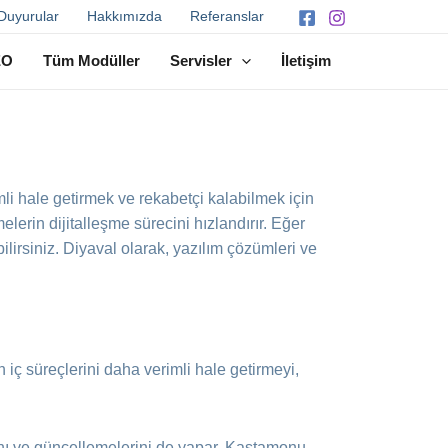
Duyurular
Hakkımızda
Referanslar
EO
Tüm Modüller
Servisler
İletişim
imli hale getirmek ve rekabetçi kalabilmek için
elerin dijitalleşme sürecini hızlandırır. Eğer
lirsiniz. Diyaval olarak, yazılım çözümleri ve
n iç süreçlerini daha verimli hale getirmeyi,
ını ve güncellemelerini de yapar. Kastamonu