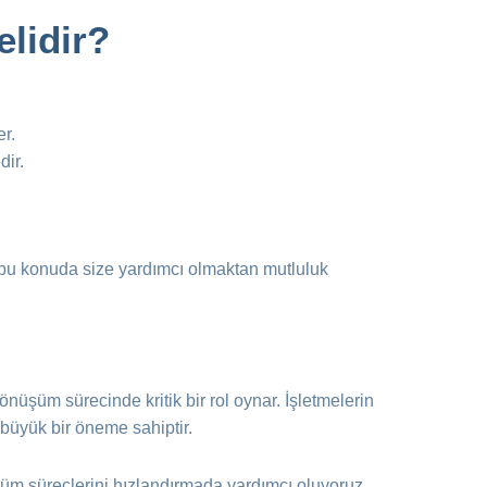
elidir?
r.
dir.
 bu konuda size yardımcı olmaktan mutluluk
önüşüm sürecinde kritik bir rol oynar. İşletmelerin
 büyük bir öneme sahiptir.
şüm süreçlerini hızlandırmada yardımcı oluyoruz.