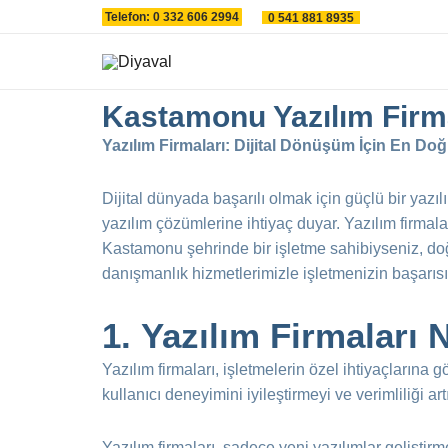
İçeriğe
Telefon: 0 332 606 2994
0 541 881 8935
atla
Kastamonu Yazılım Firm
Yazılım Firmaları: Dijital Dönüşüm İçin En Do
Dijital dünyada başarılı olmak için güçlü bir yazı
yazılım çözümlerine ihtiyaç duyar. Yazılım firmalar
Kastamonu şehrinde bir işletme sahibiyseniz, doğr
danışmanlık hizmetlerimizle işletmenizin başarısı
1.
Yazılım Firmaları 
Yazılım firmaları, işletmelerin özel ihtiyaçlarına 
kullanıcı deneyimini iyileştirmeyi ve verimliliği ar
Yazılım firmaları, sadece yeni yazılımlar gelişt