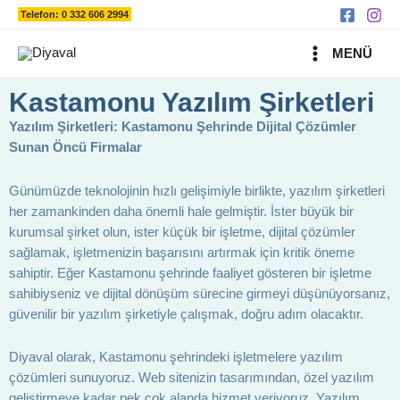
Ara
İçeriğe
Telefon: 0 332 606 2994
atla
MAIN
MENÜ
MENU
Kastamonu Yazılım Şirketleri
Yazılım Şirketleri: Kastamonu Şehrinde Dijital Çözümler
Sunan Öncü Firmalar
Günümüzde teknolojinin hızlı gelişimiyle birlikte, yazılım şirketleri
her zamankinden daha önemli hale gelmiştir. İster büyük bir
kurumsal şirket olun, ister küçük bir işletme, dijital çözümler
sağlamak, işletmenizin başarısını artırmak için kritik öneme
sahiptir. Eğer Kastamonu şehrinde faaliyet gösteren bir işletme
sahibiyseniz ve dijital dönüşüm sürecine girmeyi düşünüyorsanız,
güvenilir bir yazılım şirketiyle çalışmak, doğru adım olacaktır.
Diyaval olarak, Kastamonu şehrindeki işletmelere yazılım
çözümleri sunuyoruz. Web sitenizin tasarımından, özel yazılım
geliştirmeye kadar pek çok alanda hizmet veriyoruz. Yazılım