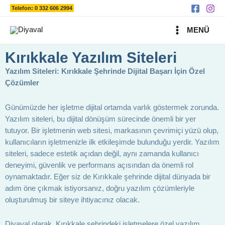
Ara
İçeriğe
Telefon: 0 332 606 2994
atla
MAIN
MENÜ
MENU
Kırıkkale Yazılım Siteleri
Yazılım Siteleri: Kırıkkale Şehrinde Dijital Başarı İçin Özel
Çözümler
Günümüzde her işletme dijital ortamda varlık göstermek zorunda.
Yazılım siteleri, bu dijital dönüşüm sürecinde önemli bir yer
tutuyor. Bir işletmenin web sitesi, markasının çevrimiçi yüzü olup,
kullanıcıların işletmenizle ilk etkileşimde bulunduğu yerdir. Yazılım
siteleri, sadece estetik açıdan değil, aynı zamanda kullanıcı
deneyimi, güvenlik ve performans açısından da önemli rol
oynamaktadır. Eğer siz de Kırıkkale şehrinde dijital dünyada bir
adım öne çıkmak istiyorsanız, doğru yazılım çözümleriyle
oluşturulmuş bir siteye ihtiyacınız olacak.
Diyaval olarak, Kırıkkale şehrindeki işletmelere özel yazılım