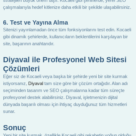
stratejileri büyük önem taşır. Kocaeli gibi şehirlerde, yerel SEO
çalışmalarıyla hedef kitlenize daha etkili bir şekilde ulaşabilirsiniz.
6.
Test ve Yayına Alma
Sitenizi yayınlamadan önce tüm fonksiyonlarını test edin. Kocaeli
gibi dinamik şehirlerde, kullanıcıların beklentilerini karşılayan bir
site, başarının anahtarıdır.
Diyaval ile Profesyonel Web Sitesi
Çözümleri
Eğer siz de Kocaeli veya başka bir şehirde yeni bir site kurmak
istiyorsanız,
Diyaval
tam size göre bir çözüm ortağıdır. Alan adı
seçiminden tasarım ve SEO çalışmalarına kadar tüm süreçte
profesyonel destek alabilirsiniz. Diyaval, işletmenizin dijital
dünyada başarılı olması için ihtiyaç duyduğunuz tüm hizmetleri
sunar.
Sonuç
Yeni bir site kurmak, özellikle Kocaeli gibi rekabetin yoğun olduğu