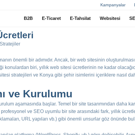
Ara
Kampanyalar
B2B
E-Ticaret
E-Tahsilat
Websitesi
S
Ücretleri
tratejiler
lmanın önemli bir adımıdır. Ancak, bir web sitesinin oluşturulmas
i konulardan biri, yıllık web sitesi ücretlerinin ne kadar olacağıdı
esi stratejileri ve Konya gibi şehir isimlerini içeriklere nasıl da
mı ve Kurulumu
kurulum aşamasında başlar. Temel bir site tasarımından daha kar
ile profesyonel ve SEO uyumlu bir site arasındaki fark, yıllık ücret
açıklamaları, URL yapıları vb.) gibi önemli unsurlar göz önünde bu
lanılan platforma (WordPress, Shopify, vb.) göre değişebilir. Ayr