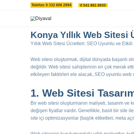
İçeriğe
Telefon: 0 332 606 2994
0 541 881 8935
atla
Konya Yıllık Web Sitesi 
Yıllık Web Sitesi Ücretleri: SEO Uyumlu ve Etkili S
Web sitesi oluşturmak, dijital dünyada başarılı o
değildir. Web sitesi sahiplerinin en çok merak ettiğ
etkileyen faktörleri ele alacak, SEO uyumlu web sit
1. Web Sitesi Tasarı
Bir web sitesi oluşturmanın maliyeti, tasarım ve 
değişen fiyatlar vardır. Genellikle, basit bir site 
site içi optimizasyonlar (başlık etiketleri, meta 
Web sitesinin kurulumundaki yıllık maliyetler, kul