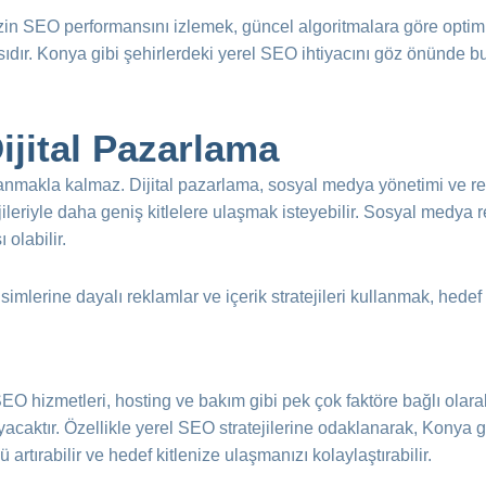
in SEO performansını izlemek, güncel algoritmalara göre optim
sıdır. Konya gibi şehirlerdeki yerel SEO ihtiyacını göz önünde b
ijital Pazarlama
klanmakla kalmaz. Dijital pazarlama, sosyal medya yönetimi ve r
atejileriyle daha geniş kitlelere ulaşmak isteyebilir. Sosyal med
 olabilir.
simlerine dayalı reklamlar ve içerik stratejileri kullanmak, hedef k
i, SEO hizmetleri, hosting ve bakım gibi pek çok faktöre bağlı ola
ktır. Özellikle yerel SEO stratejilerine odaklanarak, Konya gib
rtırabilir ve hedef kitlenize ulaşmanızı kolaylaştırabilir.