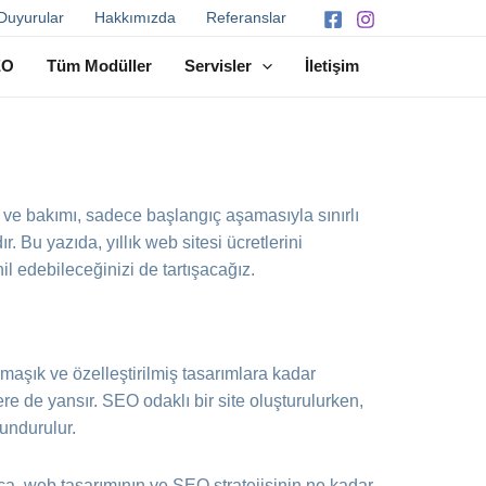
Duyurular
Hakkımızda
Referanslar
EO
Tüm Modüller
Servisler
İletişim
ı ve bakımı, sadece başlangıç aşamasıyla sınırlı
r. Bu yazıda, yıllık web sitesi ücretlerini
hil edebileceğinizi de tartışacağız.
maşık ve özelleştirilmiş tasarımlara kadar
lere de yansır. SEO odaklı bir site oluşturulurken,
lundurulur.
ıca, web tasarımının ve SEO stratejisinin ne kadar