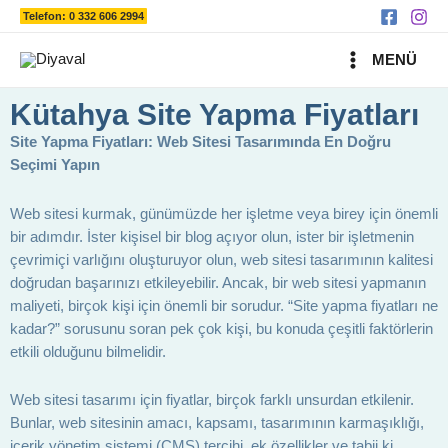
Ara
İçeriğe
Telefon: 0 332 606 2994
atla
MAIN
MENÜ
MENU
Kütahya Site Yapma Fiyatları
Site Yapma Fiyatları: Web Sitesi Tasarımında En Doğru
Seçimi Yapın
Web sitesi kurmak, günümüzde her işletme veya birey için önemli
bir adımdır. İster kişisel bir blog açıyor olun, ister bir işletmenin
çevrimiçi varlığını oluşturuyor olun, web sitesi tasarımının kalitesi
doğrudan başarınızı etkileyebilir. Ancak, bir web sitesi yapmanın
maliyeti, birçok kişi için önemli bir sorudur. “Site yapma fiyatları ne
kadar?” sorusunu soran pek çok kişi, bu konuda çeşitli faktörlerin
etkili olduğunu bilmelidir.
Web sitesi tasarımı için fiyatlar, birçok farklı unsurdan etkilenir.
Bunlar, web sitesinin amacı, kapsamı, tasarımının karmaşıklığı,
içerik yönetim sistemi (CMS) tercihi, ek özellikler ve tabii ki