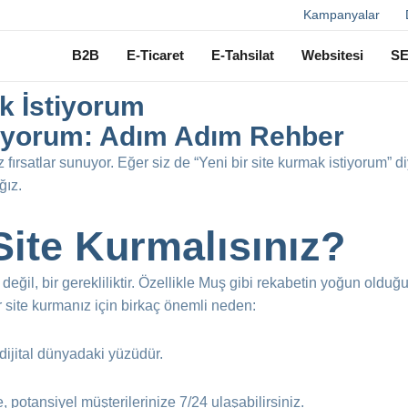
Ara
Kampanyalar
B2B
E-Ticaret
E-Tahsilat
Websitesi
S
k İstiyorum
stiyorum: Adım Adım Rehber
sız fırsatlar sunuyor. Eğer siz de “Yeni bir site kurmak istiyorum”
ğız.
Site Kurmalısınız?
değil, bir gerekliliktir. Özellikle Muş gibi rekabetin yoğun olduğu
bir site kurmanız için birkaç önemli neden:
dijital dünyadaki yüzüdür.
, potansiyel müşterilerinize 7/24 ulaşabilirsiniz.