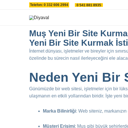
İçeriğe
Telefon: 0 332 606 2994
0 541 881 8935
atla
Muş Yeni Bir Site Kurma
Yeni Bir Site Kurmak İ
İnternet dünyası, işletmeler ve bireyler için sınır
özelinde bu sürecin nasıl ilerleyeceğini ele alaca
Neden Yeni Bir 
Günümüzde bir web sitesi, işletmeler için bir lüks 
ulaşmanın en etkili yollarından biridir. İşte yeni 
Marka Bilinirliği
: Web siteniz, markanızın 
Müşteri Erişimi
: Muş gibi büyük şehirlerde