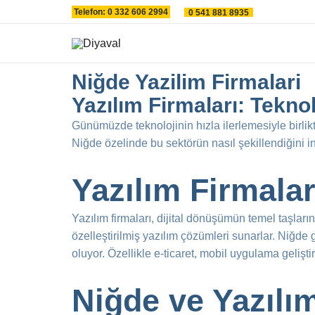
İçeriğe
Telefon: 0 332 606 2994
0 541 881 8935
atla
Niğde Yazilim Firmalari
Yazılım Firmaları: Teknol
Günümüzde teknolojinin hızla ilerlemesiyle birlik
Niğde özelinde bu sektörün nasıl şekillendiğini i
Yazılım Firmala
Yazılım firmaları, dijital dönüşümün temel taşların
özelleştirilmiş yazılım çözümleri sunarlar. Niğde 
oluyor. Özellikle e-ticaret, mobil uygulama gelişt
Niğde ve Yazılı