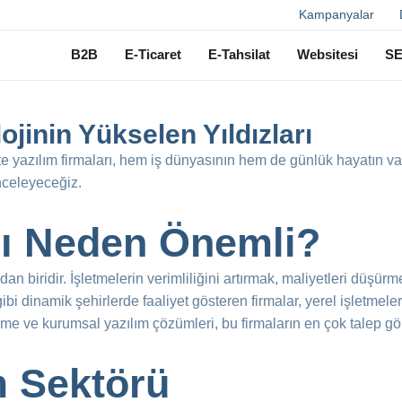
Ara
Kampanyalar
B2B
E-Ticaret
E-Tahsilat
Websitesi
S
ojinin Yükselen Yıldızları
te yazılım firmaları, hem iş dünyasının hem de günlük hayatın va
nceleyeceğiz.
rı Neden Önemli?
dan biridir. İşletmelerin verimliliğini artırmak, maliyetleri düşür
gibi dinamik şehirlerde faaliyet gösteren firmalar, yerel işletme
irme ve kurumsal yazılım çözümleri, bu firmaların en çok talep gö
m Sektörü