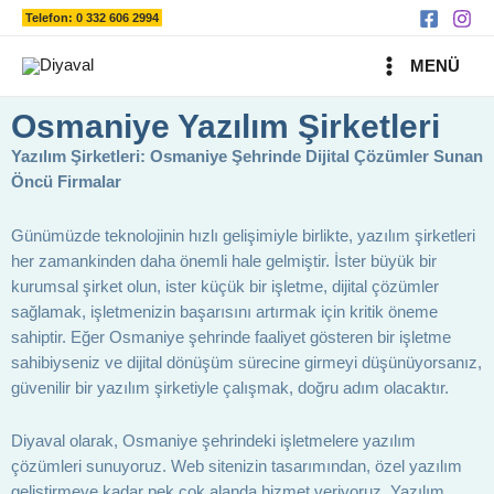
Ara
İçeriğe
Telefon: 0 332 606 2994
atla
MAIN
MENÜ
MENU
Osmaniye Yazılım Şirketleri
Yazılım Şirketleri: Osmaniye Şehrinde Dijital Çözümler Sunan
Öncü Firmalar
Günümüzde teknolojinin hızlı gelişimiyle birlikte, yazılım şirketleri
her zamankinden daha önemli hale gelmiştir. İster büyük bir
kurumsal şirket olun, ister küçük bir işletme, dijital çözümler
sağlamak, işletmenizin başarısını artırmak için kritik öneme
sahiptir. Eğer Osmaniye şehrinde faaliyet gösteren bir işletme
sahibiyseniz ve dijital dönüşüm sürecine girmeyi düşünüyorsanız,
güvenilir bir yazılım şirketiyle çalışmak, doğru adım olacaktır.
Diyaval olarak, Osmaniye şehrindeki işletmelere yazılım
çözümleri sunuyoruz. Web sitenizin tasarımından, özel yazılım
geliştirmeye kadar pek çok alanda hizmet veriyoruz. Yazılım