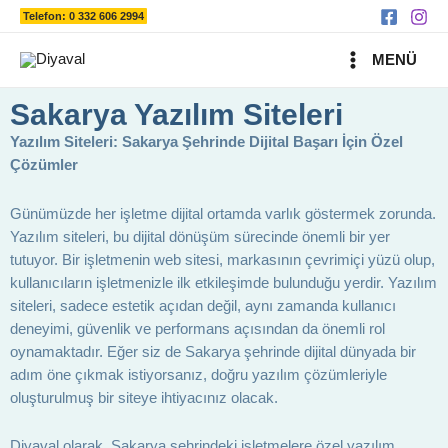
Ara
İçeriğe
Telefon: 0 332 606 2994
atla
MAIN
MENÜ
MENU
Sakarya Yazılım Siteleri
Yazılım Siteleri: Sakarya Şehrinde Dijital Başarı İçin Özel
Çözümler
Günümüzde her işletme dijital ortamda varlık göstermek zorunda.
Yazılım siteleri, bu dijital dönüşüm sürecinde önemli bir yer
tutuyor. Bir işletmenin web sitesi, markasının çevrimiçi yüzü olup,
kullanıcıların işletmenizle ilk etkileşimde bulunduğu yerdir. Yazılım
siteleri, sadece estetik açıdan değil, aynı zamanda kullanıcı
deneyimi, güvenlik ve performans açısından da önemli rol
oynamaktadır. Eğer siz de Sakarya şehrinde dijital dünyada bir
adım öne çıkmak istiyorsanız, doğru yazılım çözümleriyle
oluşturulmuş bir siteye ihtiyacınız olacak.
Diyaval olarak, Sakarya şehrindeki işletmelere özel yazılım