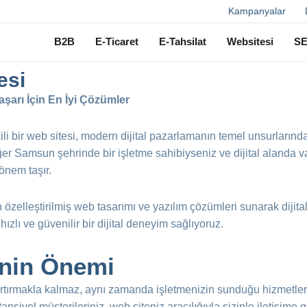
Ara
Kampanyalar
B2B
E-Ticaret
E-Tahsilat
Websitesi
S
esi
aşarı İçin En İyi Çözümler
kili bir web sitesi, modern dijital pazarlamanın temel unsurlarından
ğer Samsun şehrinde bir işletme sahibiyseniz ve dijital alanda va
önem taşır.
 özelleştirilmiş web tasarımı ve yazılım çözümleri sunarak dijit
ızlı ve güvenilir bir dijital deneyim sağlıyoruz.
inin Önemi
ı artırmakla kalmaz, aynı zamanda işletmenizin sunduğu hizmetle
 Potansiyel müşterileriniz, web siteniz aracılığıyla sizinle iletişim