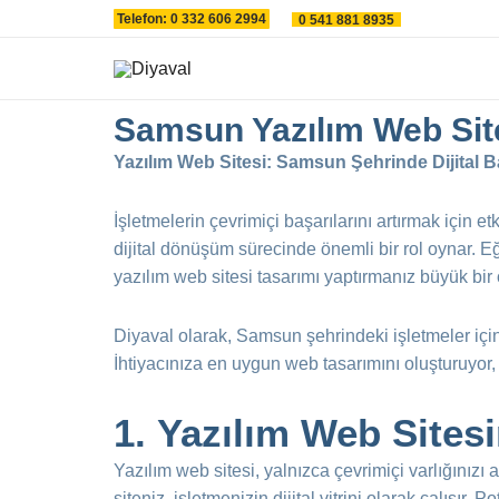
İçeriğe
Telefon: 0 332 606 2994
0 541 881 8935
atla
Samsun Yazılım Web Sit
Yazılım Web Sitesi: Samsun Şehrinde Dijital B
İşletmelerin çevrimiçi başarılarını artırmak için et
dijital dönüşüm sürecinde önemli bir rol oynar. E
yazılım web sitesi tasarımı yaptırmanız büyük bir 
Diyaval olarak, Samsun şehrindeki işletmeler için
İhtiyacınıza en uygun web tasarımını oluşturuyor, h
1.
Yazılım Web Sites
Yazılım web sitesi, yalnızca çevrimiçi varlığınız
siteniz, işletmenizin dijital vitrini olarak çalışır.