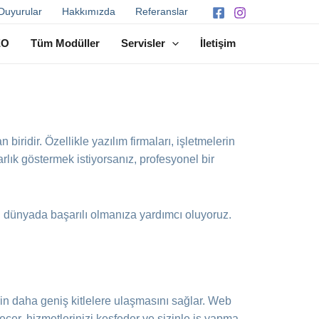
Duyurular
Hakkımızda
Referanslar
EO
Tüm Modüller
Servisler
İletişim
 biridir. Özellikle yazılım firmaları, işletmelerin
rlık göstermek istiyorsanız, profesyonel bir
al dünyada başarılı olmanıza yardımcı oluyoruz.
rin daha geniş kitlelere ulaşmasını sağlar. Web
e geçer, hizmetlerinizi keşfeder ve sizinle iş yapma