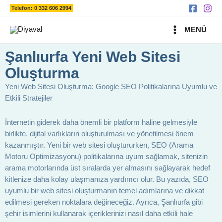
Ara
İçeriğe
Telefon: 0 332 606 2994
atla
MAIN
MENÜ
MENU
Şanlıurfa Yeni Web Sitesi
Oluşturma
Yeni Web Sitesi Oluşturma: Google SEO Politikalarına Uyumlu ve
Etkili Stratejiler
İnternetin giderek daha önemli bir platform haline gelmesiyle
birlikte, dijital varlıkların oluşturulması ve yönetilmesi önem
kazanmıştır. Yeni bir web sitesi oluştururken, SEO (Arama
Motoru Optimizasyonu) politikalarına uyum sağlamak, sitenizin
arama motorlarında üst sıralarda yer almasını sağlayarak hedef
kitlenize daha kolay ulaşmanıza yardımcı olur. Bu yazıda, SEO
uyumlu bir web sitesi oluşturmanın temel adımlarına ve dikkat
edilmesi gereken noktalara değineceğiz. Ayrıca, Şanlıurfa gibi
şehir isimlerini kullanarak içeriklerinizi nasıl daha etkili hale