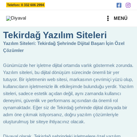
Ara
İçeriğe
Telefon: 0 332 606 2994
atla
MAIN
MENÜ
MENU
Tekirdağ Yazılım Siteleri
Yazılım Siteleri: Tekirdağ Şehrinde Dijital Başarı İçin Özel
Çözümler
Günümüzde her işletme dijital ortamda varlık göstermek zorunda.
Yazılım siteleri, bu dijital dönüşüm sürecinde önemli bir yer
tutuyor. Bir işletmenin web sitesi, markasının çevrimiçi yüzü olup,
kullanıcıların işletmenizle ilk etkileşimde bulunduğu yerdir. Yazılım
siteleri, sadece estetik açıdan değil, aynı zamanda kullanıcı
deneyimi, güvenlik ve performans açısından da önemli rol
oynamaktadır. Eğer siz de Tekirdağ şehrinde dijital dünyada bir
adım öne çıkmak istiyorsanız, doğru yazılım çözümleriyle
oluşturulmuş bir siteye ihtiyacınız olacak.
Diyaval olarak, Tekirdağ şehrindeki işletmelere özel yazılım