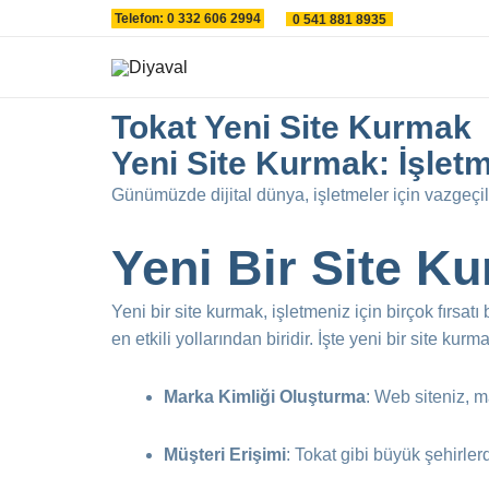
İçeriğe
Telefon: 0 332 606 2994
0 541 881 8935
atla
Tokat Yeni Site Kurmak
Yeni Site Kurmak: İşletme
Günümüzde dijital dünya, işletmeler için vazgeçilm
Yeni Bir Site Ku
Yeni bir site kurmak, işletmeniz için birçok fırsatı
en etkili yollarından biridir. İşte yeni bir site kurm
Marka Kimliği Oluşturma
: Web siteniz, m
Müşteri Erişimi
: Tokat gibi büyük şehirler