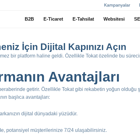
Ara
Kampanyalar
B2B
E-Ticaret
E-Tahsilat
Websitesi
S
niz İçin Dijital Kapınızı Açın
ez bir platform haline geldi. Özellikle Tokat özelinde bu sürecin
rmanın Avantajları
 beraberinde getirir. Özellikle Tokat gibi rekabetin yoğun olduğu ş
anın başlıca avantajları:
arkanızın dijital dünyadaki yüzüdür.
de, potansiyel müşterilerinize 7/24 ulaşabilirsiniz.