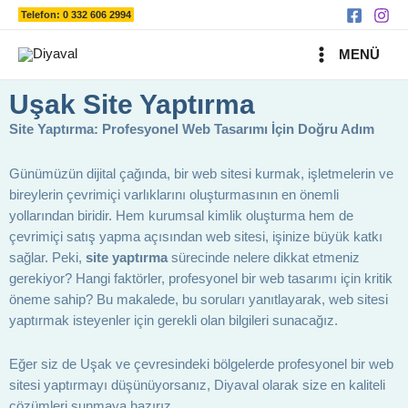
Ara
İçeriğe
Telefon: 0 332 606 2994
atla
MAIN
MENÜ
MENU
Uşak Site Yaptırma
Site Yaptırma: Profesyonel Web Tasarımı İçin Doğru Adım
Günümüzün dijital çağında, bir web sitesi kurmak, işletmelerin ve
bireylerin çevrimiçi varlıklarını oluşturmasının en önemli
yollarından biridir. Hem kurumsal kimlik oluşturma hem de
çevrimiçi satış yapma açısından web sitesi, işinize büyük katkı
sağlar. Peki,
site yaptırma
sürecinde nelere dikkat etmeniz
gerekiyor? Hangi faktörler, profesyonel bir web tasarımı için kritik
öneme sahip? Bu makalede, bu soruları yanıtlayarak, web sitesi
yaptırmak isteyenler için gerekli olan bilgileri sunacağız.
Eğer siz de Uşak ve çevresindeki bölgelerde profesyonel bir web
sitesi yaptırmayı düşünüyorsanız, Diyaval olarak size en kaliteli
çözümleri sunmaya hazırız.