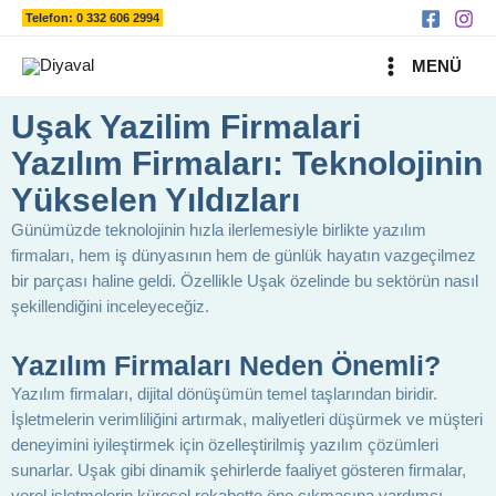
Ara
İçeriğe
Telefon: 0 332 606 2994
atla
MAIN
MENÜ
MENU
Uşak Yazilim Firmalari
Yazılım Firmaları: Teknolojinin
Yükselen Yıldızları
Günümüzde teknolojinin hızla ilerlemesiyle birlikte yazılım
firmaları, hem iş dünyasının hem de günlük hayatın vazgeçilmez
bir parçası haline geldi. Özellikle Uşak özelinde bu sektörün nasıl
şekillendiğini inceleyeceğiz.
Yazılım Firmaları Neden Önemli?
Yazılım firmaları, dijital dönüşümün temel taşlarından biridir.
İşletmelerin verimliliğini artırmak, maliyetleri düşürmek ve müşteri
deneyimini iyileştirmek için özelleştirilmiş yazılım çözümleri
sunarlar. Uşak gibi dinamik şehirlerde faaliyet gösteren firmalar,
yerel işletmelerin küresel rekabette öne çıkmasına yardımcı