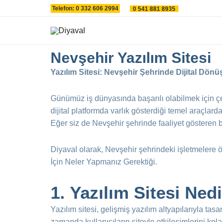
İçeriğe
Telefon: 0 332 606 2994
0 541 881 8935
atla
Nevşehir Yazılım Sitesi
Yazılım Sitesi: Nevşehir Şehrinde Dijital Dön
Günümüz iş dünyasında başarılı olabilmek için çevr
dijital platformda varlık gösterdiği temel araçlard
Eğer siz de Nevşehir şehrinde faaliyet gösteren bi
Diyaval olarak, Nevşehir şehrindeki işletmelere ö
İçin Neler Yapmanız Gerektiği.
1.
Yazılım Sitesi Ned
Yazılım sitesi, gelişmiş yazılım altyapılarıyla tasa
zamanda kullanıcıların siteyle etkileşimlerini kol