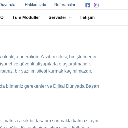
Duyurular
Hakkımızda
Referanslar
EO
Tüm Modüller
Servisler
İletişim
 oldukça önemlidir. Yazılım sitesi, bir işletmenin
iyonel ve güvenli altyapılarla oluşturulmalıdır.
rsanız, bir yazılım sitesi kurmak kaçınılmazdır.
ında bilmeniz gerekenler ve Dijital Dünyada Başarı
eler, yalnızca şık bir tasarım sunmakla kalmaz, aynı
sağlar. Başarılı bir yazılım sitesi, kullanıcı