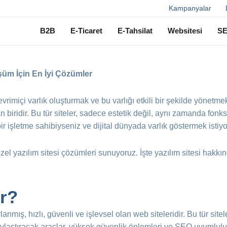
Ara
Kampanyalar
B2B
E-Ticaret
E-Tahsilat
Websitesi
S
üşüm İçin En İyi Çözümler
imiçi varlık oluşturmak ve bu varlığı etkili bir şekilde yönetmek
an biridir. Bu tür siteler, sadece estetik değil, aynı zamanda fonks
r işletme sahibiyseniz ve dijital dünyada varlık göstermek istiyo
zel yazılım sitesi çözümleri sunuyoruz. İşte yazılım sitesi hakk
ir?
rlanmış, hızlı, güvenli ve işlevsel olan web siteleridir. Bu tür sit
aylaştıracak araçlar, yüksek güvenlik önlemleri ve SEO uyumluluğu 